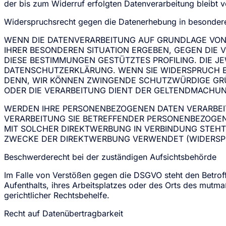
der bis zum Widerruf erfolgten Datenverarbeitung bleibt 
Widerspruchsrecht gegen die Datenerhebung in besondere
WENN DIE DATENVERARBEITUNG AUF GRUNDLAGE VON ART
IHRER BESONDEREN SITUATION ERGEBEN, GEGEN DIE 
DIESE BESTIMMUNGEN GESTÜTZTES PROFILING. DIE J
DATENSCHUTZERKLÄRUNG. WENN SIE WIDERSPRUCH EI
DENN, WIR KÖNNEN ZWINGENDE SCHUTZWÜRDIGE GRÜN
ODER DIE VERARBEITUNG DIENT DER GELTENDMACHUN
WERDEN IHRE PERSONENBEZOGENEN DATEN VERARBEITE
VERARBEITUNG SIE BETREFFENDER PERSONENBEZOGENE
MIT SOLCHER DIREKTWERBUNG IN VERBINDUNG STEH
ZWECKE DER DIREKTWERBUNG VERWENDET (WIDERSPRU
Beschwerde­recht bei der zuständigen Aufsichts­behörde
Im Falle von Verstößen gegen die DSGVO steht den Betrof
Aufenthalts, ihres Arbeitsplatzes oder des Orts des mutm
gerichtlicher Rechtsbehelfe.
Recht auf Daten­übertrag­barkeit