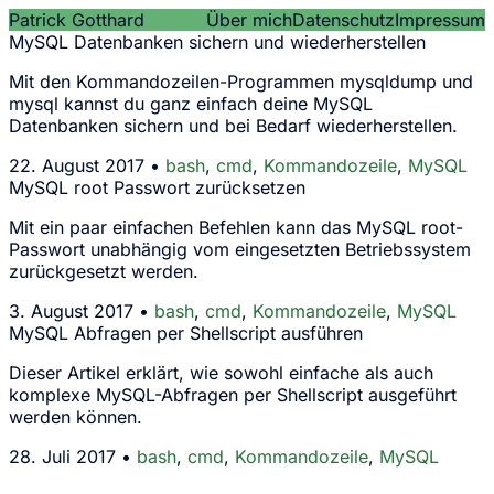
Patrick Gotthard
Über mich
Datenschutz
Impressum
MySQL Datenbanken sichern und wiederherstellen
Mit den Kommandozeilen-Programmen mysqldump und
mysql kannst du ganz einfach deine MySQL
Datenbanken sichern und bei Bedarf wiederherstellen.
22. August 2017 •
bash
,
cmd
,
Kommandozeile
,
MySQL
MySQL root Passwort zurücksetzen
Mit ein paar einfachen Befehlen kann das MySQL root-
Passwort unabhängig vom eingesetzten Betriebssystem
zurückgesetzt werden.
3. August 2017 •
bash
,
cmd
,
Kommandozeile
,
MySQL
MySQL Abfragen per Shellscript ausführen
Dieser Artikel erklärt, wie sowohl einfache als auch
komplexe MySQL-Abfragen per Shellscript ausgeführt
werden können.
28. Juli 2017 •
bash
,
cmd
,
Kommandozeile
,
MySQL